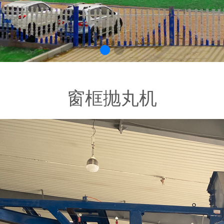
窗框抛丸机