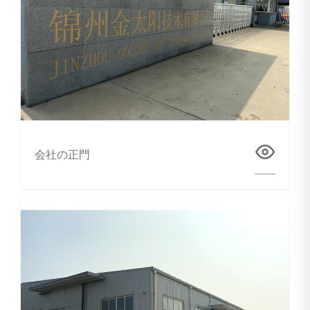
会社の正門