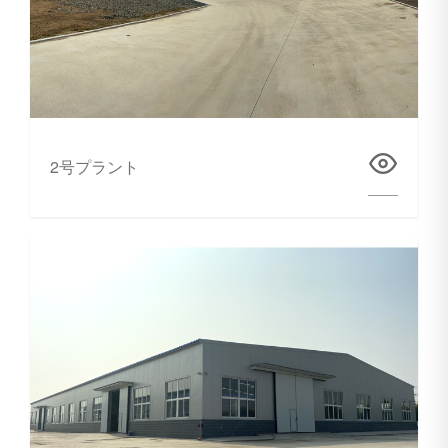
2号プラント