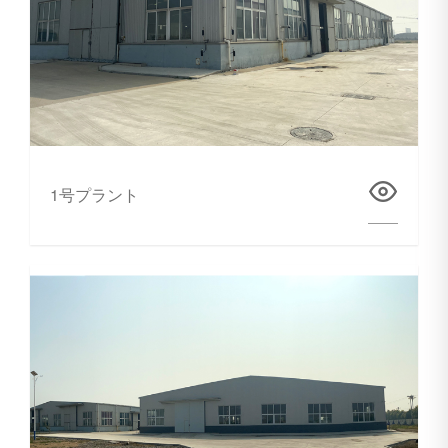
1号プラント